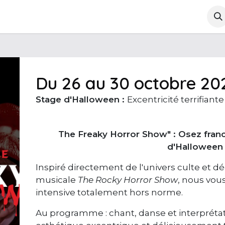
log
À propos
Contactez-nous
Notre ADN
FAQ
Du 26 au 30 octobre 20
Stage d'Halloween :
Excentricité terrifiante
The Freaky Horror Show" : Osez franc
d'Halloween 
Inspiré directement de l'univers culte et 
musicale
The Rocky Horror Show
, nous vo
intensive totalement hors norme.
Au programme : chant, danse et interprétati