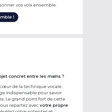
résonner vos voix ensemble.
mble !
!
ojet concret entre les mains ?
œur de la technique vocale :
sage indispensable pour savoir
es. Le grand point fort de cette
 vous repartez avec
votre propre
révélez votre potentiel et