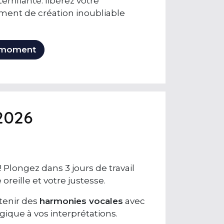
rrifiante. libérez votre
ment de création inoubliable
e moment
2026
 Plongez dans 3 jours de travail
oreille et votre justesse.
 tenir des
harmonies vocales
avec
ique à vos interprétations.