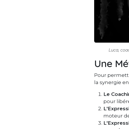
Luca, coa
Une Mét
Pour permettre
la synergie e
Le Coachi
pour libér
L'Express
moteur de 
L'Expressi