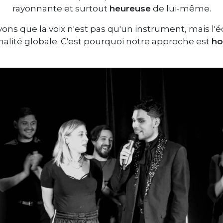
rayonnante et surtout
heureuse
de lui-même.
ons que la voix n'est pas qu'un instrument, mais l'
alité globale. C'est pourquoi notre approche est
ho