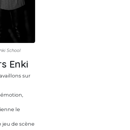
nki School
rs Enki
availlons sur
'émotion,
ienne le
e jeu de scène