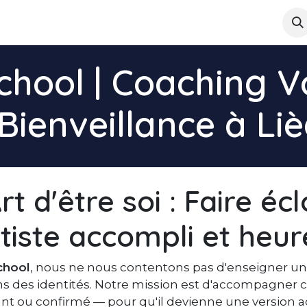
log
À propos
Contactez-nous
Notre ADN
FAQ
chool | Coaching V
Bienveillance à Li
rt d'être soi : Faire éc
rtiste accompli et heu
chool
, nous ne nous contentons pas d'enseigner un
ns des identités. Notre mission est d'accompagner c
t ou confirmé — pour qu'il devienne une version 