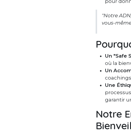
pour donn
"Notre ADN, 
vous-même
Pourquo
Un "Safe S
où la bienv
Un Accom
coachings 
Une Éthiq
processus 
garantir u
Notre E
Bienvei