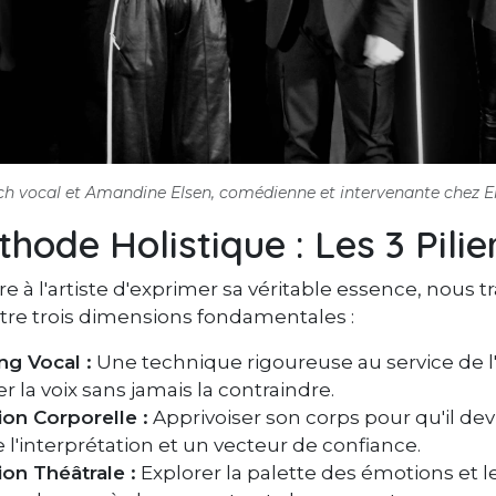
ch vocal et Amandine Elsen, comédienne et intervenante chez E
hode Holistique : Les 3 Pilie
 à l'artiste d'exprimer sa véritable essence, nous tr
ntre trois dimensions fondamentales :
ng Vocal :
Une technique rigoureuse au service de l
er la voix sans jamais la contraindre.
ion Corporelle :
Apprivoiser son corps pour qu'il dev
l'interprétation et un vecteur de confiance.
on Théâtrale :
Explorer la palette des émotions et l