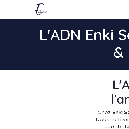
Se rendre au contenu
Le Concept
Enki School
B
L'ADN Enki S
& 
L'A
l'a
Chez
Enki S
Nous cultivo
— débutan