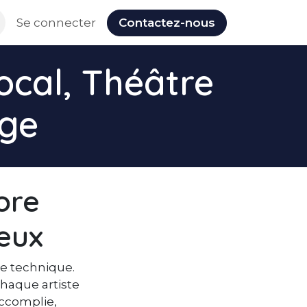
Nos évènements
Se connecter
Contactez-nous
ocal, Théâtre
ège
lore
reux
e technique.
haque artiste
accomplie,