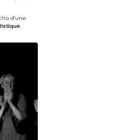
écho d'une
listique
.