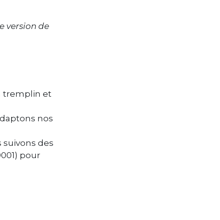
re version de
 tremplin et
adaptons nos
 suivons des
9001) pour