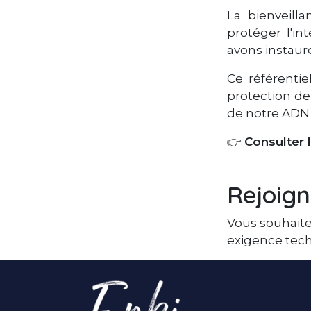
La bienveill
protéger l'in
avons instau
Ce référenti
protection de
de notre ADN e
👉
Consulter 
Rejoign
Vous souhaitez
exigence tec